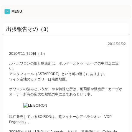
MENU
出張報告その（3）
2011/01/02
2010年11月20日（土）
ル・ボワロンの畑と醸造所は、ボルドーとトゥールーズの中間点に近
い、
アスタフォール（ASTAFFORT）という町の近くにあります。
ワイン産地のカテゴリーは南西地区。
ボワロンの強みというか、やや特殊な所は、葡萄畑や醸造所・カーヴが
オーナー所有の広大な敷地の中に全てあるという事。
現在発売しているBOIRONは、超マイナーなアペラシオン「VDP
l’Agenais」。
2008年からは「I.G.P de l’Agenais」となり、将来的には「Cotes de