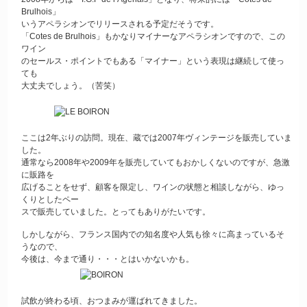
Brulhois」
いうアペラシオンでリリースされる予定だそうです。
「Cotes de Brulhois」もかなりマイナーなアペラシオンですので、この
ワイン
のセールス・ポイントでもある「マイナー」という表現は継続して使っ
ても
大丈夫でしょう。（苦笑）
ここは2年ぶりの訪問。現在、蔵では2007年ヴィンテージを販売していま
した。
通常なら2008年や2009年を販売していてもおかしくないのですが、急激
に販路を
広げることをせず、顧客を限定し、ワインの状態と相談しながら、ゆっ
くりとしたペー
スで販売していました。とってもありがたいです。
しかしながら、フランス国内での知名度や人気も徐々に高まっているそ
うなので、
今後は、今まで通り・・・とはいかないかも。
試飲が終わる頃、おつまみが運ばれてきました。