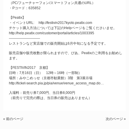
（PC/フューチャーフォン/スマートフォン共通のURL）
・Pコード：635852
【Peatix】
・イベントURL:
http://festivin2017kyoto.peatix.com
チケット購入方法については下記のHelpページをご覧くださいませ。
http://help.peatix.com/customer/portal/articles/1003395
—————————
レストランなど実店舗での販売開始は6月中旬になる予定です。
販売店舗や販売枚数が限られますので、ぴあ、Peatixのご利用をお勧めし
ます。
【FESTIVIN2017 京都】
日時：7月16日（日） 12時～16時（一部制）
場所：みやこめっせ（京都市勧業館）3階 第3展示場
http://ticket-search.pia.jp/pia/venue/venue_access_map.do…
入場料：前売り券7,000円、当日券8,000円
（前売りで完売の際は、当日券の販売はありません）
« 前のページ
次のページ »